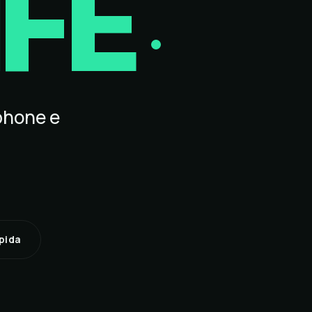
IFE
phone e
pida