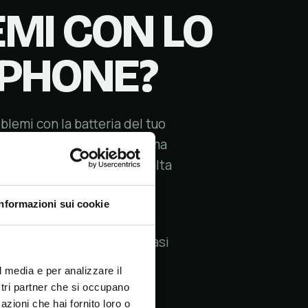
MI CON LO
PHONE?
blemi con la batteria del tuo
ti a risolvere ogni problema
 riparazione hardware
di alta
ma di marche e modelli di
Informazioni sui cookie
tivo gratuito o per qualsiasi
l media e per analizzare il
ostri partner che si occupano
azioni che hai fornito loro o