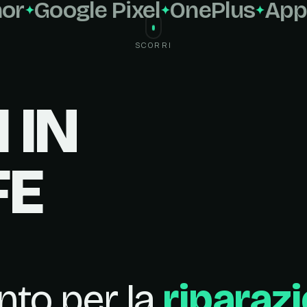
Google Pixel
OnePlus
Apple
SCORRI
 IN
FE
ento per la
riparaz