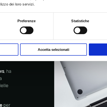
Scrivimi
→
lizzo dei loro servizi.
Preferenze
Statistiche
COMPUTER
Accetta selezionati
ws
, ha
a
elle
le
per