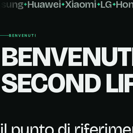
ng
Huawei
Xiaomi
LG
Honor
BENVENUTI
BENVENUTI
SECOND LI
il punto di riferim