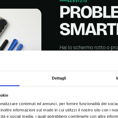
SERVIZIO
PROBLE
SMART
Hai lo schermo rotto o pro
smartphone? Posso aiutar
tecnico. Offro
servizi di
qualità per una vasta gam
smartphone.
Dettagli
Contattami
per un preven
ookie
informazione.
nalizzare contenuti ed annunci, per fornire funzionalità dei socia
inoltre informazioni sul modo in cui utilizzi il nostro sito con i n
icità e social media, i quali potrebbero combinarle con altre inform