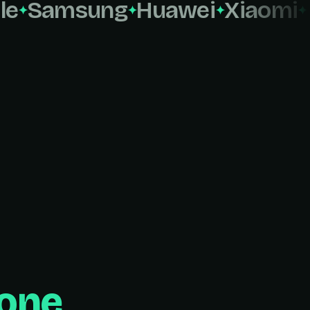
Samsung
Huawei
Xiaomi
LG
ione