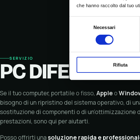
che hanno raccolto dal tuo uti
Selezione
Necessari
del
consenso
SERVIZIO
PC DIFETTOSO?
Rifiuta
Se il tuo computer, portatile o fisso,
Apple
o
Windo
bisogno di un ripristino del sistema operativo, di un
sostituzione di componenti o di un'ottimizzazione d
prestazioni, sono qui per aiutarti.
Posso offrirti una
soluzione rapida e professiona